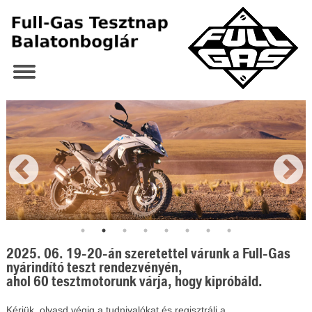
2025. 06. 19-20-án szeretettel várunk a Full-Gas
nyárindító teszt rendezvényén,
ahol 60 tesztmotorunk várja, hogy kipróbáld.
Kérjük, olvasd végig a tudnivalókat és regisztrálj a