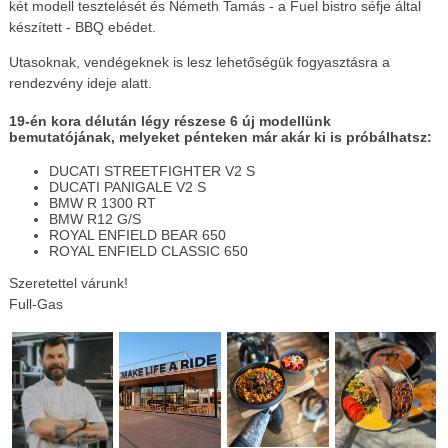
két modell tesztelését és Németh Tamás - a Fuel bistro séfje által
készített - BBQ ebédet.
Utasoknak, vendégeknek is lesz lehetőségük fogyasztásra a
rendezvény ideje alatt.
19-én kora délután légy részese 6 új modellünk
bemutatójának, melyeket pénteken már akár ki is próbálhatsz:
DUCATI STREETFIGHTER V2 S
DUCATI PANIGALE V2 S
BMW R 1300 RT
BMW R12 G/S
ROYAL ENFIELD BEAR 650
ROYAL ENFIELD CLASSIC 650
Szeretettel várunk!
Full-Gas