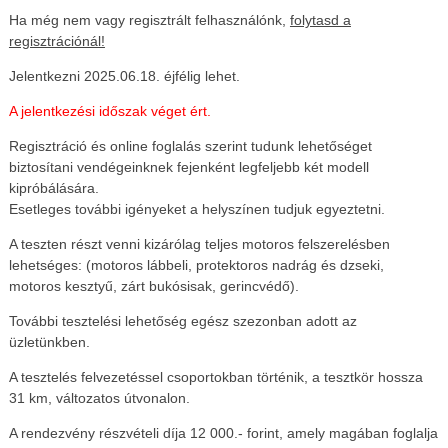
Ha még nem vagy regisztrált felhasználónk,
folytasd a
regisztrációnál!
Jelentkezni 2025.06.18. éjfélig lehet.
A jelentkezési időszak véget ért.
Regisztráció és online foglalás szerint tudunk lehetőséget
biztosítani vendégeinknek fejenként legfeljebb két modell
kipróbálására.
Esetleges további igényeket a helyszínen tudjuk egyeztetni.
A teszten részt venni kizárólag teljes motoros felszerelésben
lehetséges: (motoros lábbeli, protektoros nadrág és dzseki,
motoros kesztyű, zárt bukósisak, gerincvédő).
További tesztelési lehetőség egész szezonban adott az
üzletünkben.
A tesztelés felvezetéssel csoportokban történik, a tesztkör hossza
31 km, változatos útvonalon.
A rendezvény részvételi díja 12 000.- forint, amely magában foglalja