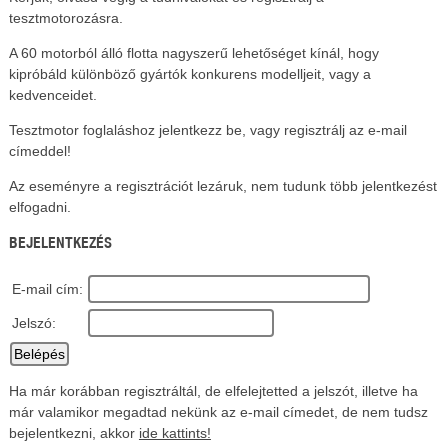
tesztmotorozásra.
A 60 motorból álló flotta nagyszerű lehetőséget kínál, hogy
kipróbáld különböző gyártók konkurens modelljeit, vagy a
kedvenceidet.
Tesztmotor foglaláshoz jelentkezz be, vagy regisztrálj az e-mail
címeddel!
Az eseményre a regisztrációt lezáruk, nem tudunk több jelentkezést
elfogadni.
BEJELENTKEZÉS
E-mail cím:
Jelszó:
Ha már korábban regisztráltál, de elfelejtetted a jelszót, illetve ha
már valamikor megadtad nekünk az e-mail címedet, de nem tudsz
bejelentkezni, akkor
ide kattints!